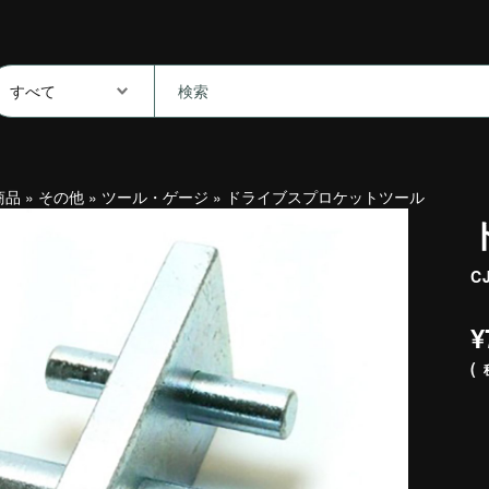
商品
»
その他
»
ツール・ゲージ
»
ドライブスプロケットツール
C
¥
(