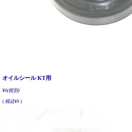
オイルシール KT用
¥0
(税別)
(
税込
¥0 )