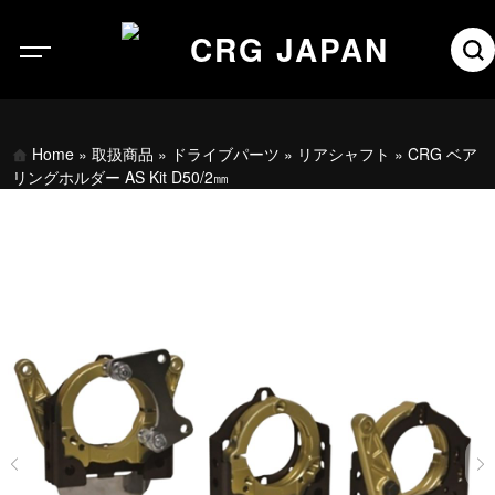
Home
»
取扱商品
»
ドライブパーツ
»
リアシャフト
»
CRG ベア
リングホルダー AS Kit D50/2㎜